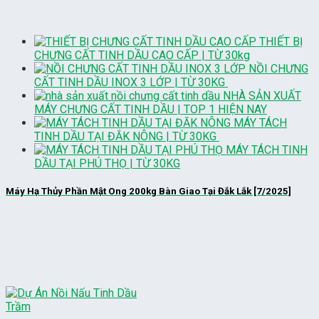
THIẾT BỊ
CHƯNG CẤT TINH DẦU CAO CẤP | TỪ 30kg
NỒI CHƯNG
CẤT TINH DẦU INOX 3 LỚP | TỪ 30KG
NHÀ SẢN XUẤT
MÁY CHƯNG CẤT TINH DẦU | TOP 1 HIỆN NAY
MÁY TÁCH
TINH DẦU TẠI ĐẮK NÔNG | TỪ 30KG
MÁY TÁCH TINH
DẦU TẠI PHÚ THỌ | TỪ 30KG
Máy Hạ Thủy Phần Mật Ong 200kg Bàn Giao Tại Đắk Lắk [7/2025]