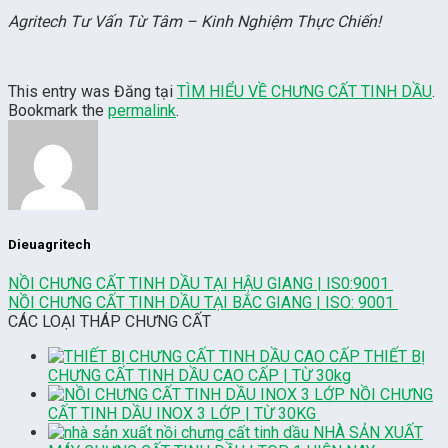
Agritech Tư Vấn Từ Tâm – Kinh Nghiệm Thực Chiến!
This entry was Đăng tại
TÌM HIỂU VỀ CHƯNG CẤT TINH DẦU
.
Bookmark the
permalink
.
Dieuagritech
NỒI CHƯNG CẤT TINH DẦU TẠI HẬU GIANG | IS0:9001
NỒI CHƯNG CẤT TINH DẦU TẠI BẮC GIANG | ISO: 9001
CÁC LOẠI THÁP CHƯNG CẤT
THIẾT BỊ
CHƯNG CẤT TINH DẦU CAO CẤP | TỪ 30kg
NỒI CHƯNG
CẤT TINH DẦU INOX 3 LỚP | TỪ 30KG
NHÀ SẢN XUẤT