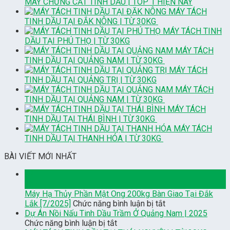
MÁY CHƯNG CẤT TINH DẦU | TOP 1 HIỆN NAY
MÁY TÁCH
TINH DẦU TẠI ĐẮK NÔNG | TỪ 30KG
MÁY TÁCH TINH
DẦU TẠI PHÚ THỌ | TỪ 30KG
MÁY TÁCH
TINH DẦU TẠI QUẢNG NAM | TỪ 30KG
MÁY TÁCH
TINH DẦU TẠI QUẢNG TRỊ | TỪ 30KG
MÁY TÁCH
TINH DẦU TẠI QUẢNG NAM | TỪ 30KG
MÁY TÁCH
TINH DẦU TẠI THÁI BÌNH | TỪ 30KG
MÁY TÁCH
TINH DẦU TẠI THANH HÓA | TỪ 30KG
BÀI VIẾT MỚI NHẤT
02
Th7
Máy Hạ Thủy Phần Mật Ong 200kg Bàn Giao Tại Đắk
ở
Lắk [7/2025]
Chức năng bình luận bị tắt
Máy
Dự Án Nồi Nấu Tinh Dầu Trầm Ở Quảng Nam | 2025
ở
Hạ
Chức năng bình luận bị tắt