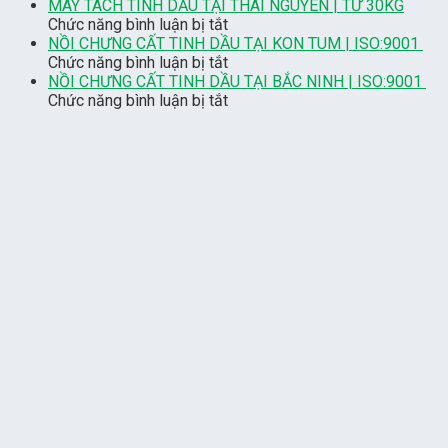
Dự
Thủy
MÁY TÁCH TINH DẦU TẠI THÁI NGUYÊN | TỪ 30KG
Án
ở
Phần
Chức năng bình luận bị tắt
Nồi
MÁY
Mật
NỒI CHƯNG CẤT TINH DẦU TẠI KON TUM | ISO:9001
Nấu
TÁCH
ở
Ong
Chức năng bình luận bị tắt
Tinh
TINH
NỒI
200kg
NỒI CHƯNG CẤT TINH DẦU TẠI BẮC NINH | ISO:9001
Dầu
DẦU
CHƯNG
ở
Bàn
Chức năng bình luận bị tắt
Trầm
TẠI
CẤT
NỒI
Giao
Ở
THÁI
TINH
CHƯNG
Tại
Quảng
NGUYÊN
DẦU
CẤT
Đắk
Nam
|
TẠI
TINH
Lắk
|
TỪ
KON
DẦU
[7/2025]
2025
30KG
TUM
TẠI
|
BẮC
ISO:9001
NINH
|
ISO:9001