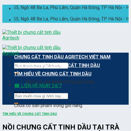
Skip
, Ngõ 48 Ba La, Phú Lãm, Quận Hà Đông, TP Hà Nội - HOTLINE 2
to
content
, Ngõ 48 Ba La, Phú Lãm, Quận Hà Đông, TP Hà Nội - HOTLINE 2
CHƯNG CẤT TINH DẦU AGRITECH VIỆT NAM
Tìm
CÁC SẢN PHẨM CHƯNG CẤT TINH DẦU
kiếm:
TÌM HIỂU VỀ CHƯNG CẤT TINH DẦU
Chưa có sản phẩm trong giỏ hàng.
☎ LIÊN HỆ NGAY 24/7
Giỏ hàng
Tìm
kiếm:
Chưa có sản phẩm trong giỏ hàng.
TÌM HIỂU VỀ CHƯNG CẤT TINH DẦU
NỒI CHƯNG CẤT TINH DẦU TẠI TRÀ