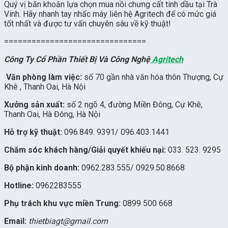
Quý vị băn khoăn lựa chọn mua nồi chưng cất tinh dầu tại Trà
Vinh. Hãy nhanh tay nhấc máy liên hệ Agritech để có mức giá
tốt nhất và được tư vấn chuyên sâu về kỹ thuật!
===============================
Công Ty Cổ Phần Thiết Bị Và Công Nghệ
Agritech
Văn phòng làm việc:
số 70 gần nhà văn hóa thôn Thượng, Cự
Khê , Thanh Oai, Hà Nội
Xưởng sản xuất:
số 2 ngõ 4, đường Miền Đông, Cự Khê,
Thanh Oai, Hà Đông, Hà Nội
Hỗ trợ kỹ thuật:
096.849. 9391
/
096.403.1441
Chăm sóc khách hàng/Giải quyết khiếu nại:
033. 523. 9295
Bộ phận kinh doanh:
0962.283.555
/
0929.50.8668
Hotline:
0962283555
Phụ trách khu vực miền Trung:
0899 500 668
Email:
thietbiagt@gmail.com